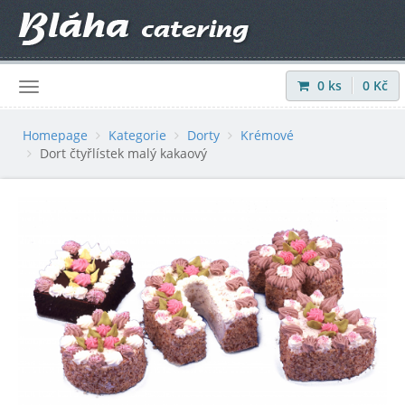
0
ks
0
Kč
Přihlásit
|
Registrovat
Homepage
Kategorie
Dorty
Krémové
Dort čtyřlístek malý kakaový