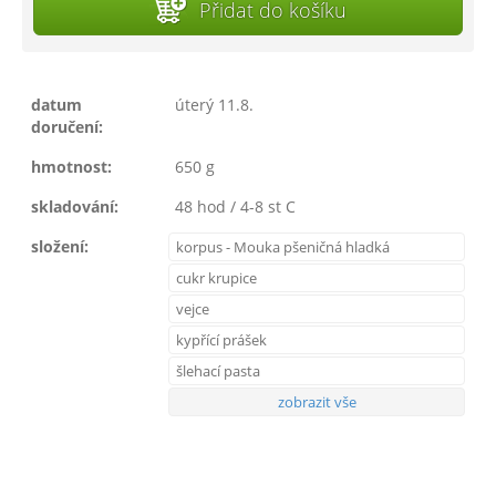
Přidat do košíku
datum
úterý 11.8.
doručení:
hmotnost:
650 g
skladování:
48 hod / 4-8 st C
složení:
korpus - Mouka pšeničná hladká
cukr krupice
vejce
kypřící prášek
šlehací pasta
zobrazit vše