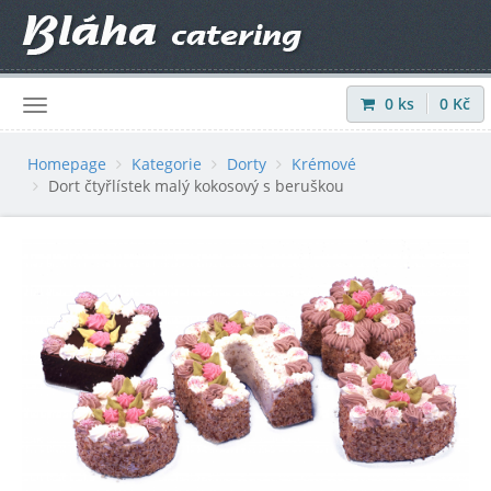
0
ks
0
Kč
Přihlásit
|
Registrovat
Homepage
Kategorie
Dorty
Krémové
Dort čtyřlístek malý kokosový s beruškou