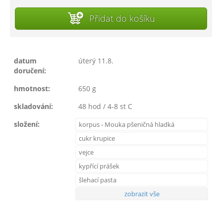
Přidat do košíku
datum
úterý 11.8.
doručení:
hmotnost:
650 g
skladování:
48 hod / 4-8 st C
složení:
korpus - Mouka pšeničná hladká
cukr krupice
vejce
kypřící prášek
šlehací pasta
zobrazit vše