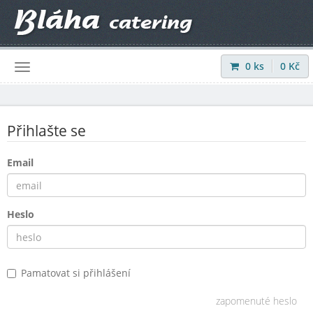
0
ks
0
Kč
Přihlásit
|
Registrovat
Přihlašte se
Email
Heslo
Pamatovat si přihlášení
zapomenuté heslo