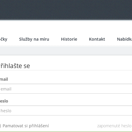
čky
Služby na míru
Historie
Kontakt
Nabídk
řihlašte se
mail
eslo
Pamatovat si přihlášení
zapomenuté heslo