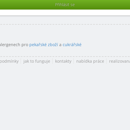
 alergenech pro
pekařské zboží
a
cukrářské
 podmínky
jak to funguje
kontakty
nabídka práce
realizovan