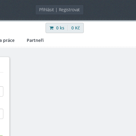
Přihlásit
|
Registrovat
0
ks
0
Kč
a práce
Partneři