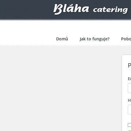
Domů
Jak to funguje?
Pobo
P
E
H