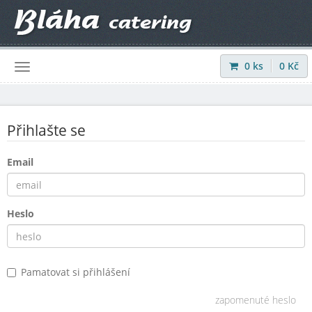
0
ks
0
Kč
Přihlásit
|
Registrovat
Přihlašte se
Email
Heslo
Pamatovat si přihlášení
zapomenuté heslo