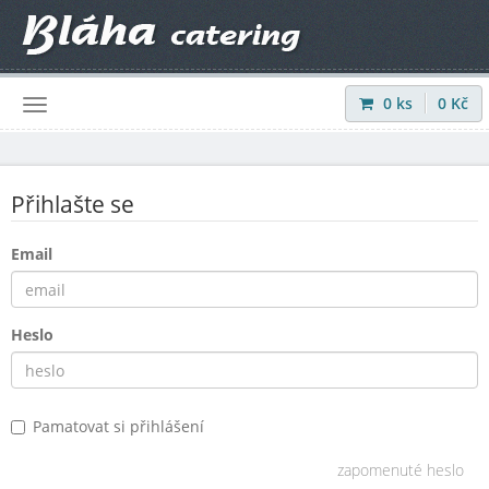
0
ks
0
Kč
Přihlásit
|
Registrovat
Přihlašte se
Email
Heslo
Pamatovat si přihlášení
zapomenuté heslo