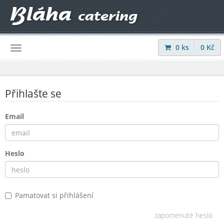
0
ks
0
Kč
Přihlásit
|
Registrovat
Přihlašte se
Email
Heslo
Pamatovat si přihlášení
zapomenuté heslo