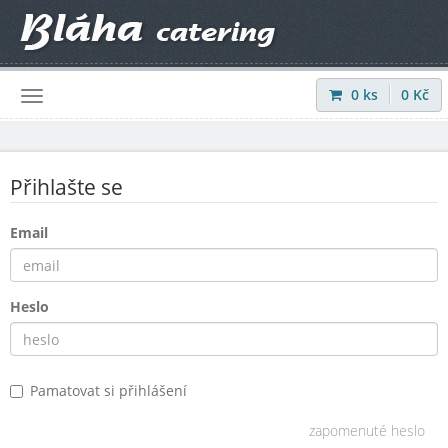
0
ks
0
Kč
Přihlásit
|
Registrovat
Přihlašte se
Email
Heslo
Pamatovat si přihlášení
zapomenuté heslo