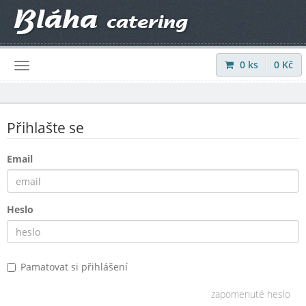
0
ks
0
Kč
Přihlásit
|
Registrovat
Přihlašte se
Email
Heslo
Pamatovat si přihlášení
zapomenuté heslo