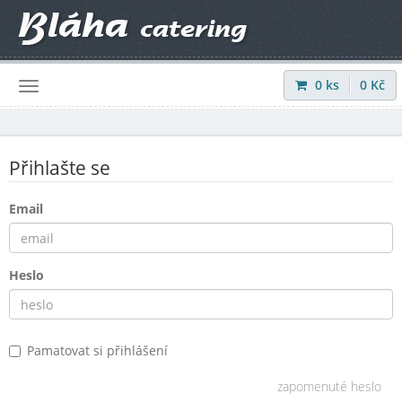
0
ks
0
Kč
Přihlásit
|
Registrovat
Přihlašte se
Email
Heslo
Pamatovat si přihlášení
zapomenuté heslo