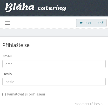
0
ks
0
Kč
Přihlásit
|
Registrovat
Přihlašte se
Email
Heslo
Pamatovat si přihlášení
zapomenuté heslo