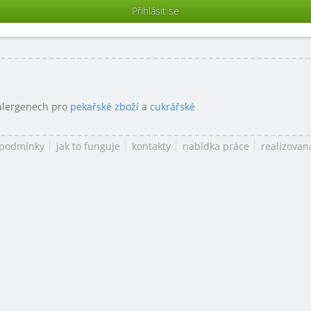
 alergenech pro
pekařské zboží
a
cukrářské
 podmínky
jak to funguje
kontakty
nabídka práce
realizovan