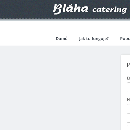
Domů
Jak to funguje?
Pobo
P
E
H