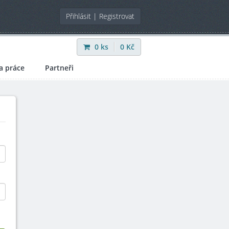
Přihlásit
|
Registrovat
0
ks
0
Kč
a práce
Partneři