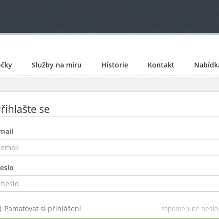
čky
Služby na míru
Historie
Kontakt
Nabídk
řihlašte se
mail
eslo
Pamatovat si přihlášení
zapomenuté heslo