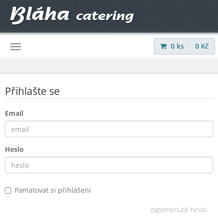
0
ks
0
Kč
Přihlásit
|
Registrovat
Přihlašte se
Email
Heslo
Pamatovat si přihlášení
zapomenuté heslo