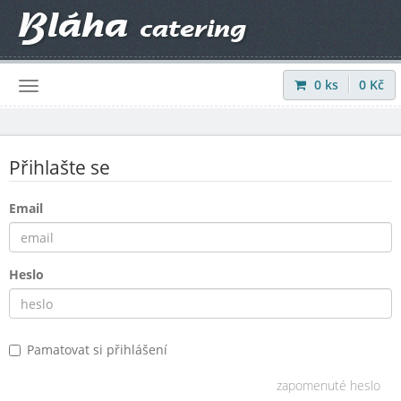
0
ks
0
Kč
Přihlásit
|
Registrovat
Přihlašte se
Email
Heslo
Pamatovat si přihlášení
zapomenuté heslo