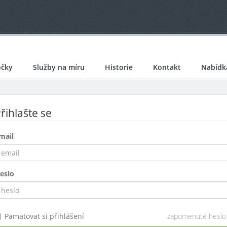
čky
Služby na míru
Historie
Kontakt
Nabídk
řihlašte se
mail
eslo
Pamatovat si přihlášení
zapomenuté heslo