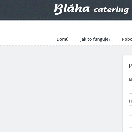
Domů
Jak to funguje?
Pobo
P
E
H