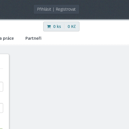
Přihlásit
|
Registrovat
0
ks
0
Kč
a práce
Partneři