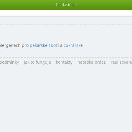
 alergenech pro
pekařské zboží
a
cukrářské
 podmínky
jak to funguje
kontakty
nabídka práce
realizovan