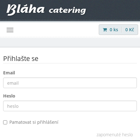
0
ks
0
Kč
Přihlásit
|
Registrovat
Přihlašte se
Email
Heslo
Pamatovat si přihlášení
zapomenuté heslo