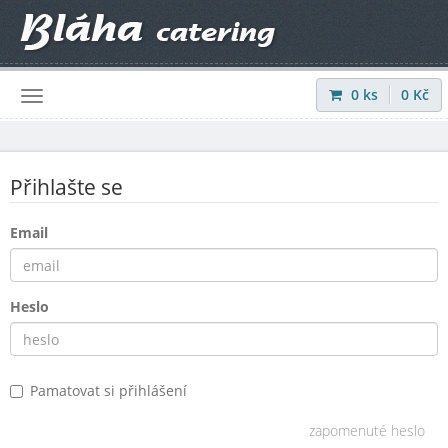
0
ks
0
Kč
Přihlásit
|
Registrovat
Přihlašte se
Email
Heslo
Pamatovat si přihlášení
zapomenuté heslo