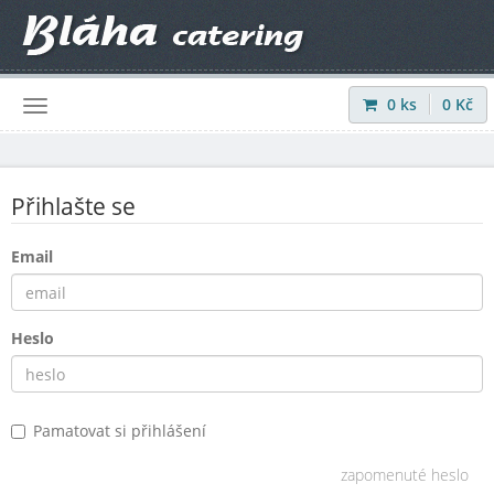
0
ks
0
Kč
Přihlásit
|
Registrovat
Přihlašte se
Email
Heslo
Pamatovat si přihlášení
zapomenuté heslo