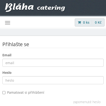
0
ks
0
Kč
Přihlásit
|
Registrovat
Přihlašte se
Email
Heslo
Pamatovat si přihlášení
zapomenuté heslo