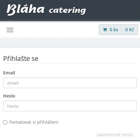
0
ks
0
Kč
Přihlásit
|
Registrovat
Přihlašte se
Email
Heslo
Pamatovat si přihlášení
zapomenuté heslo