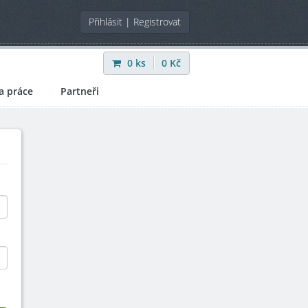
Přihlásit
|
Registrovat
0
ks
0
Kč
a práce
Partneři