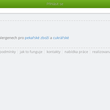
 alergenech pro
pekařské zboží
a
cukrářské
 podmínky
jak to funguje
kontakty
nabídka práce
realizovan