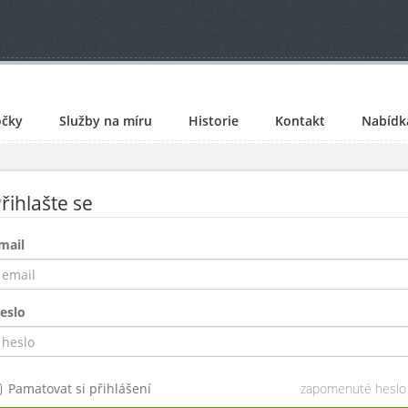
čky
Služby na míru
Historie
Kontakt
Nabídk
řihlašte se
mail
eslo
Pamatovat si přihlášení
zapomenuté heslo