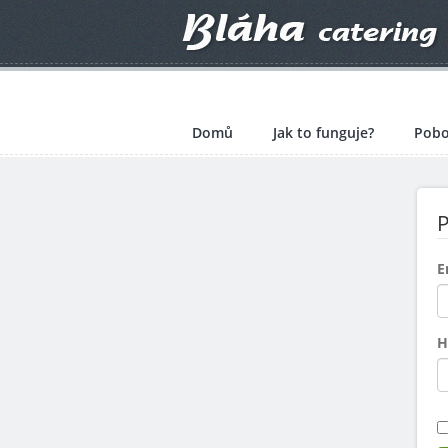
Domů
Jak to funguje?
Pobo
P
E
H