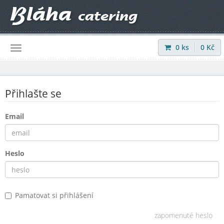
0
ks
0
Kč
Přihlásit
|
Registrovat
Přihlašte se
Email
Heslo
Pamatovat si přihlášení
zapomenuté heslo