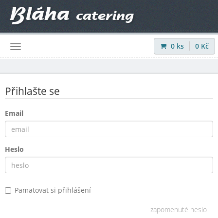
0
ks
0
Kč
Přihlásit
|
Registrovat
Přihlašte se
Email
Heslo
Pamatovat si přihlášení
zapomenuté heslo