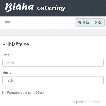
0
ks
0
Kč
Přihlásit
|
Registrovat
Přihlašte se
Email
Heslo
Pamatovat si přihlášení
zapomenuté heslo