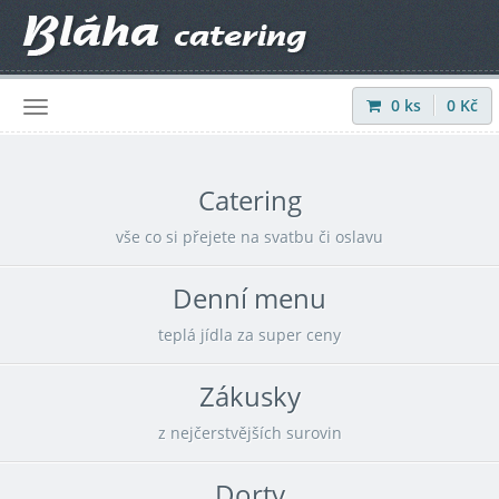
0
ks
0
Kč
Přihlásit
|
Registrovat
Catering
vše co si přejete na svatbu či oslavu
Denní menu
teplá jídla za super ceny
Zákusky
z nejčerstvějších surovin
Dorty