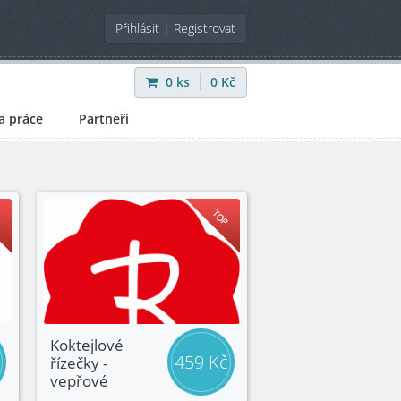
Přihlásit
|
Registrovat
0
ks
0
Kč
a práce
Partneři
Koktejlové
459 Kč
řízečky -
vepřové