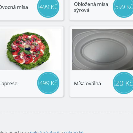
Obložená mísa
499 Kč
599 Kč
Ovocná mísa
sýrová
20 Kč
499 Kč
Caprese
Mísa oválná
 alergenech pro
pekařské zboží
a
cukrářské