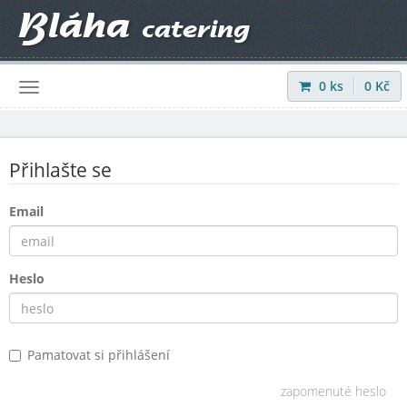
0
ks
0
Kč
Přihlásit
|
Registrovat
Přihlašte se
Email
Heslo
Pamatovat si přihlášení
zapomenuté heslo