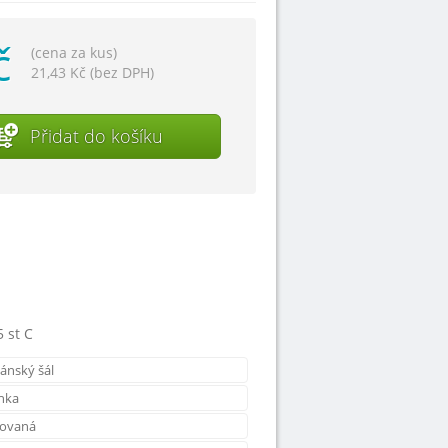
č
(cena za kus)
21,43 Kč (bez DPH)
Přidat do košíku
5 st C
kánský šál
rnka
lovaná