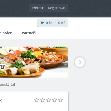
Přihlásit
|
Registrovat
0
ks
0
Kč
a práce
Partneři
ánský šál
k