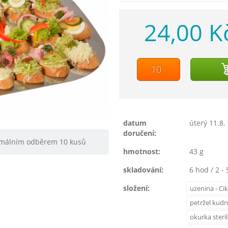
24,00 K
datum
úterý 11.8.
doručení:
nimálním odběrem 10 kusů
hmotnost:
43 g
skladování:
6 hod / 2 - 
složení:
uzenina - Ci
petržel kud
okurka steri