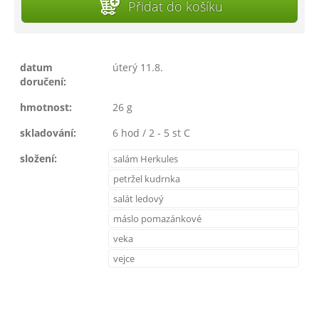
Přidat do košíku
datum
úterý 11.8.
doručení:
hmotnost:
26 g
skladování:
6 hod / 2 - 5 st C
složení:
salám Herkules
petržel kudrnka
salát ledový
máslo pomazánkové
veka
vejce