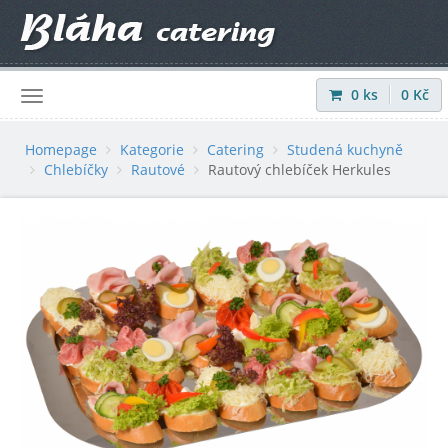
0
ks
0
Kč
Přihlásit
|
Registrovat
Homepage
Kategorie
Catering
Studená kuchyně
Chlebíčky
Rautové
Rautový chlebíček Herkules