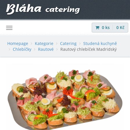
0
ks
0
Kč
Přihlásit
|
Registrovat
Homepage
Kategorie
Catering
Studená kuchyně
Chlebíčky
Rautové
Rautový chlebíček Madridský