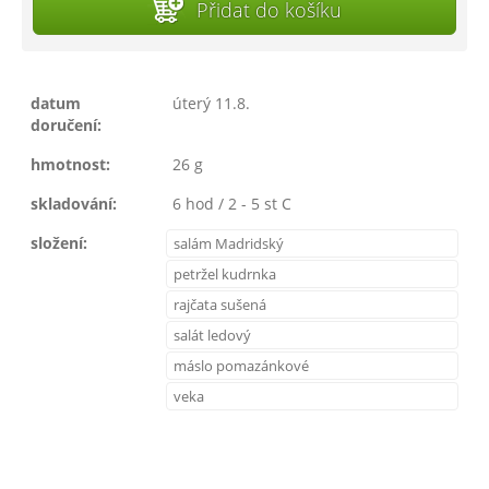
Přidat do košíku
datum
úterý 11.8.
doručení:
hmotnost:
26 g
skladování:
6 hod / 2 - 5 st C
složení:
salám Madridský
petržel kudrnka
rajčata sušená
salát ledový
máslo pomazánkové
veka