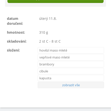
datum
úterý 11.8.
doručení:
hmotnost:
310 g
skladování:
2 st C - 8 st C
složení:
hovězí maso mleté
vepřové maso mleté
brambory
cibule
kapusta
zobrazit vše