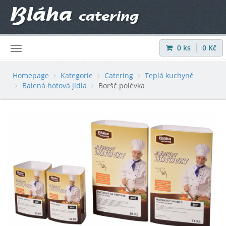
0
ks
0
Kč
Přihlásit
|
Registrovat
Homepage
Kategorie
Catering
Teplá kuchyně
Balená hotová jídla
Boršč polévka