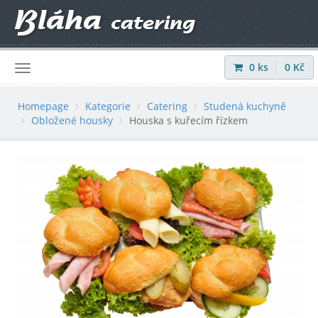
0
ks
0
Kč
Přihlásit
|
Registrovat
Homepage
Kategorie
Catering
Studená kuchyně
Obložené housky
Houska s kuřecím řízkem