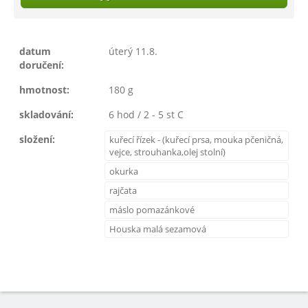
datum
úterý 11.8.
doručení:
hmotnost:
180 g
skladování:
6 hod / 2 - 5 st C
složení:
kuřecí řízek - (kuřecí prsa, mouka pčeničná,
vejce, strouhanka,olej stolní)
okurka
rajčata
máslo pomazánkové
Houska malá sezamová