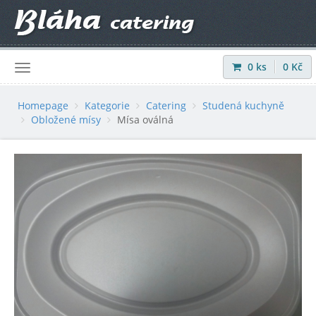
0
ks
0
Kč
Přihlásit
|
Registrovat
Homepage
Kategorie
Catering
Studená kuchyně
Obložené mísy
Mísa oválná