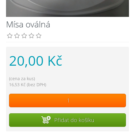
Mísa oválná
20,00 Kč
(cena za kus)
16,53 Kč (bez DPH)
Přidat do košíku