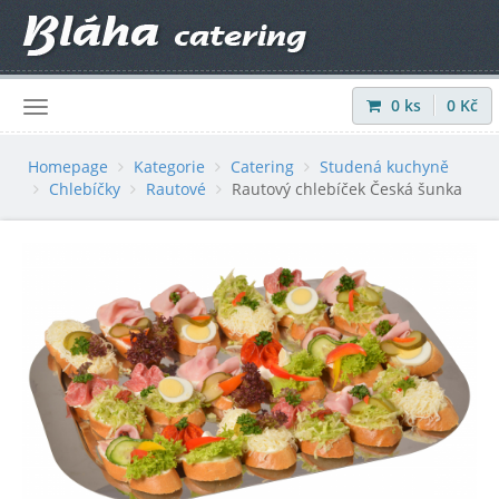
0
ks
0
Kč
Přihlásit
|
Registrovat
Homepage
Kategorie
Catering
Studená kuchyně
Chlebíčky
Rautové
Rautový chlebíček Česká šunka