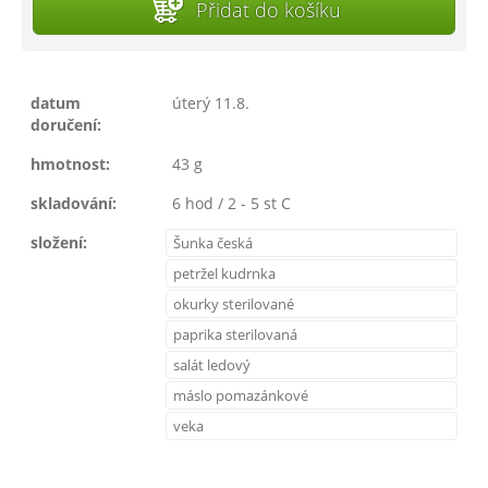
Přidat do košíku
datum
úterý 11.8.
doručení:
hmotnost:
43 g
skladování:
6 hod / 2 - 5 st C
složení:
Šunka česká
petržel kudrnka
okurky sterilované
paprika sterilovaná
salát ledový
máslo pomazánkové
veka