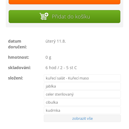
Přidat do košíku
datum
úterý 11.8.
doručení:
hmotnost:
0 g
skladování:
6 hod / 2 - 5 st C
složení:
kuřecí salát - Kuřecí maso
jablka
celer sterilovaný
cibulka
kudrnka
zobrazit vše