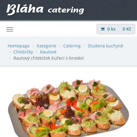
0
ks
0
Kč
Přihlásit
|
Registrovat
Homepage
Kategorie
Catering
Studená kuchyně
Chlebíčky
Rautové
Rautový chlebíček Kuřecí s broskví