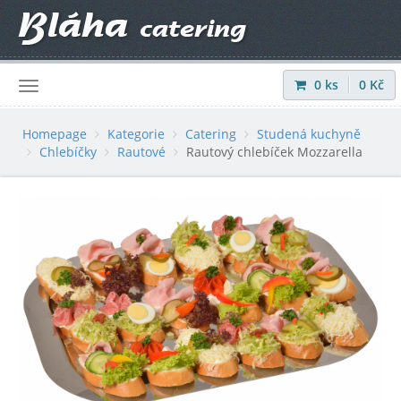
0
ks
0
Kč
Přihlásit
|
Registrovat
Homepage
Kategorie
Catering
Studená kuchyně
Chlebíčky
Rautové
Rautový chlebíček Mozzarella