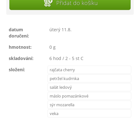
Přidat do košíku
datum
úterý 11.8.
doručení:
hmotnost:
0 g
skladování:
6 hod / 2 - 5 st C
složení:
rajčata cherry
petržel kudrnka
salát ledový
máslo pomazánkové
sýr mozarella
veka