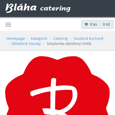
0
ks
0
Kč
Přihlásit
|
Registrovat
Homepage
Kategorie
Catering
Studená kuchyně
Obložené housky
Smaženka-obložený chléb