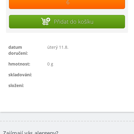
Přidat do košíku
datum
úterý 11.8.
doručení:
hmotnost:
0 g
skladování:
složení:
Zajímají vás alergeny?