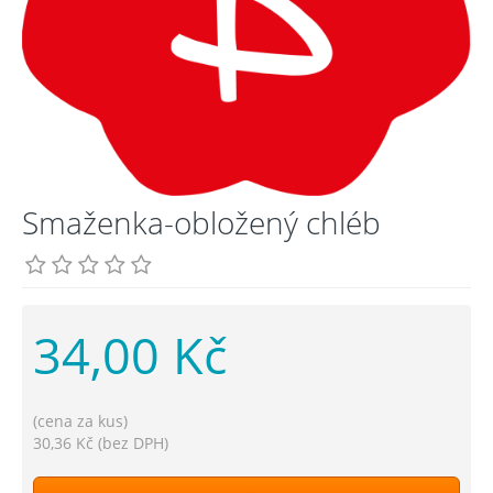
Smaženka-obložený chléb
34,00 Kč
(cena za kus)
30,36 Kč (bez DPH)