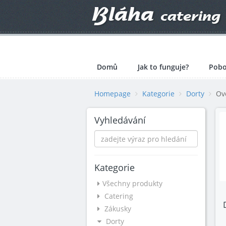
Domů
Jak to funguje?
Pobo
Homepage
Kategorie
Dorty
Ov
Vyhledávání
Kategorie
Všechny produkty
Catering
Zákusky
Dorty