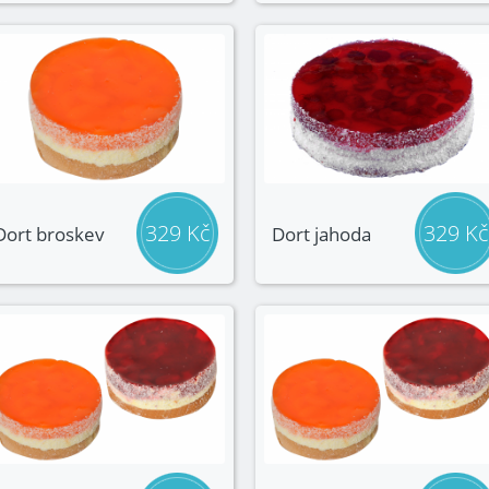
329 Kč
329 Kč
Dort broskev
Dort jahoda