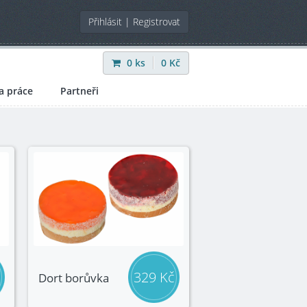
Přihlásit
|
Registrovat
0
ks
0
Kč
a práce
Partneři
329 Kč
Dort borůvka