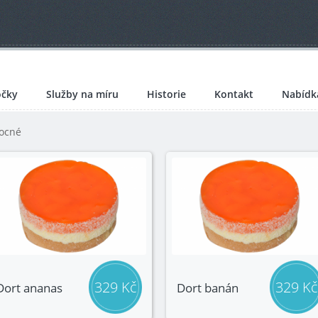
čky
Služby na míru
Historie
Kontakt
Nabídk
ocné
329 Kč
329 Kč
Dort ananas
Dort banán