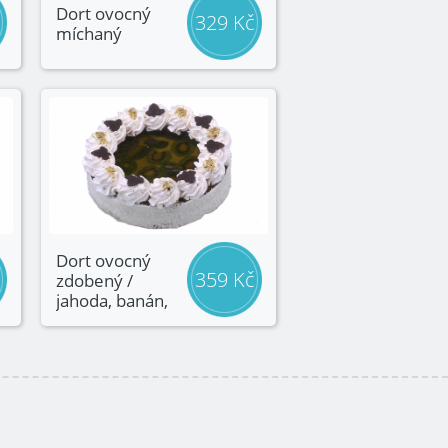
Dort ovocný
329 Kč
míchaný
Dort ovocný
359 Kč
zdobený /
jahoda, banán,
ananas,
mandarinka /