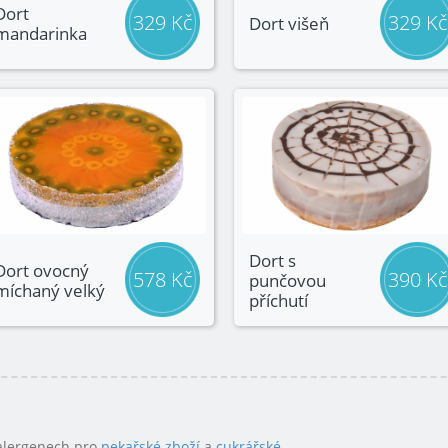
Dort
329 Kč
329 Kč
Dort višeň
mandarinka
Dort s
Dort ovocný
578 Kč
390 Kč
punčovou
míchaný velký
příchutí
 alergenech pro
pekařské zboží
a
cukrářské