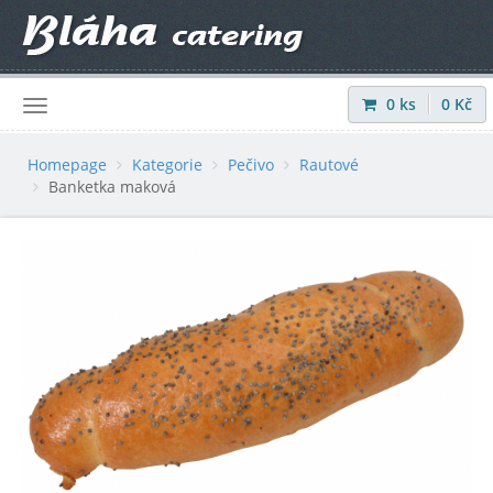
0
ks
0
Kč
Přihlásit
|
Registrovat
Homepage
Kategorie
Pečivo
Rautové
Banketka maková