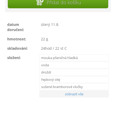
Přidat do košíku
datum
úterý 11.8.
doručení:
hmotnost:
22 g
skladování:
24hod / 22 st C
složení:
mouka pšeničná hladká
voda
droždí
řepkový olej
sušené bramborové vločky
zobrazit vše