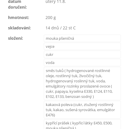
datum
úterý 11.8.
doručení:
hmotnost:
200 g
skladování:
14 dnů / 22 st C
složení:
mouka pšeničná
vejce
cukr
voda
směs tuků ( hydrogenované rostlinné
oleje, rostlinný tuk, živočičný tuk,
hydrogenovaný roslinný tuk, voda,
emulgátory rozinky proslazené ovoce (
cukr, papaya, kyselina E330, E124, E110,
E102, E133, benzoan sodný )
kakaová poleva (cukr, ztužený rostlinný
tuk, kakao, sušená syrovátka, emulgátor
E476)
kypřící prášek ( kypřící látky E450, E500,
mouka pšeničná )