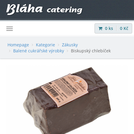
0
ks
0
Kč
Přihlásit
|
Registrovat
Homepage
Kategorie
Zákusky
Balené cukrářské výrobky
Biskupský chlebíček