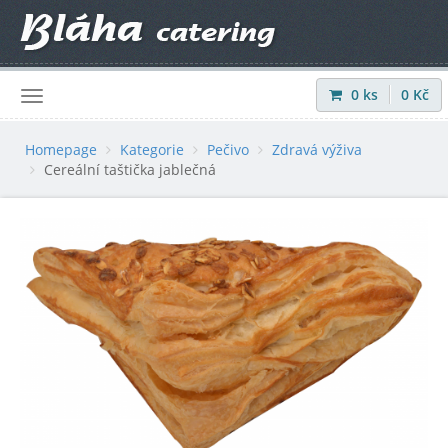
0
ks
0
Kč
Přihlásit
|
Registrovat
Homepage
Kategorie
Pečivo
Zdravá výživa
Cereální taštička jablečná