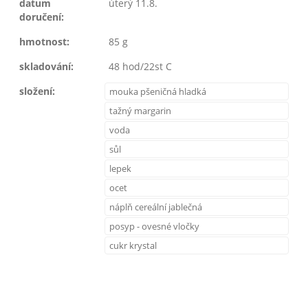
datum
úterý 11.8.
doručení:
hmotnost:
85 g
skladování:
48 hod/22st C
složení:
mouka pšeničná hladká
tažný margarin
voda
sůl
lepek
ocet
náplň cereální jablečná
posyp - ovesné vločky
cukr krystal