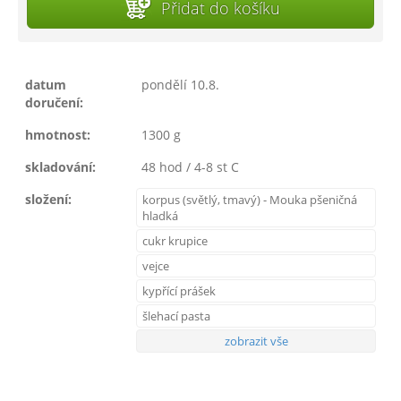
Přidat do košíku
datum
pondělí 10.8.
doručení:
hmotnost:
1300 g
skladování:
48 hod / 4-8 st C
složení:
korpus (světlý, tmavý) - Mouka pšeničná
hladká
cukr krupice
vejce
kypřící prášek
šlehací pasta
zobrazit vše