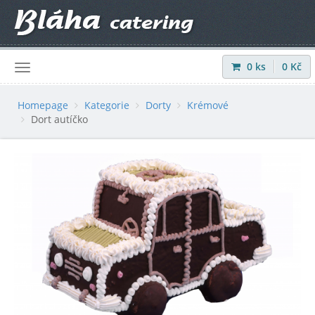
0
ks
0
Kč
Přihlásit
|
Registrovat
Homepage
Kategorie
Dorty
Krémové
Dort autíčko