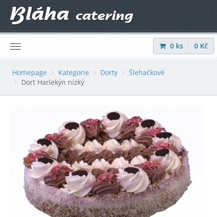
0
ks
0
Kč
Přihlásit
|
Registrovat
Homepage
Kategorie
Dorty
Šlehačkové
Dort Harlekýn nízký