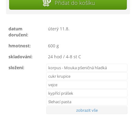
Přidat do košíku
datum
úterý 11.8.
doručení:
hmotnost:
600 g
skladování:
24 hod / 4-8 st C
složení:
korpus - Mouka pšeničná hladká
cukr krupice
vejce
kypřící prášek
šlehací pasta
zobrazit vše