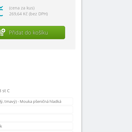
č
(cena za kus)
269,64 Kč (bez DPH)
Přidat do košíku
8 st C
lý, tmavý) - Mouka pšeničná hladká
ek