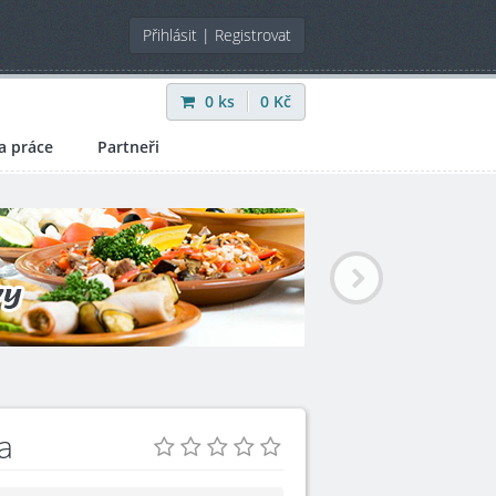
Přihlásit
|
Registrovat
0
ks
0
Kč
a práce
Partneři
a