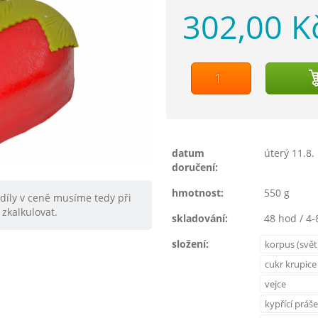
302,00 K
datum
úterý 11.8.
doručení:
hmotnost:
550 g
zdíly v ceně musíme tedy při
zkalkulovat.
skladování:
48 hod / 4-
složení:
korpus (svět
cukr krupice
vejce
kypřící práš