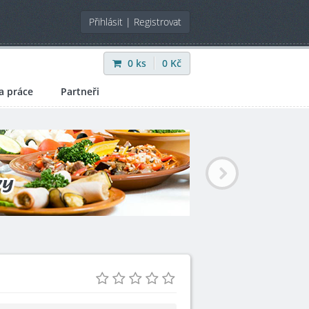
Přihlásit
|
Registrovat
0
ks
0
Kč
a práce
Partneři