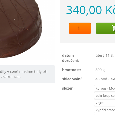
340,00 K
datum
úterý 11.8.
doručení:
hmotnost:
800 g
zdíly v ceně musíme tedy při
zkalkulovat.
skladování:
48 hod / 4-
složení:
korpus - Mo
cukr krupice
vejce
kypřící práš