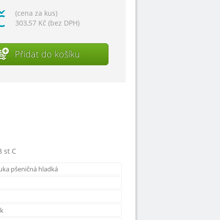
č
(cena za kus)
303,57 Kč (bez DPH)
Přidat do košíku
8 st C
uka pšeničná hladká
ek