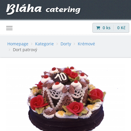
0
ks
0
Kč
Přihlásit
|
Registrovat
Homepage
Kategorie
Dorty
Krémové
Dort patrový