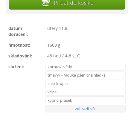
Přidat do košíku
datum
úterý 11.8.
doručení:
hmotnost:
1600 g
skladování:
48 hod / 4-8 st C
složení:
korpus/světlý
tmavý/ - Mouka pšeničná hladká
cukr krupice
vejce
kypřící prášek
zobrazit vše