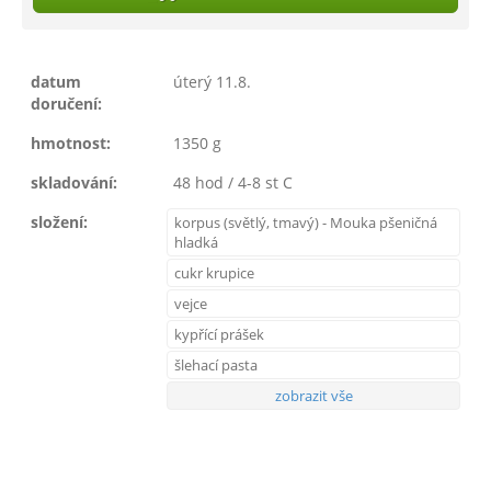
datum
úterý 11.8.
doručení:
hmotnost:
1350 g
skladování:
48 hod / 4-8 st C
složení:
korpus (světlý, tmavý) - Mouka pšeničná
hladká
cukr krupice
vejce
kypřící prášek
šlehací pasta
zobrazit vše