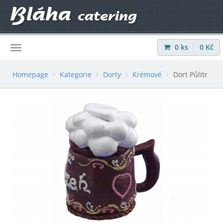
0
ks
0
Kč
Přihlásit
|
Registrovat
Homepage
Kategorie
Dorty
Krémové
Dort Půlitr