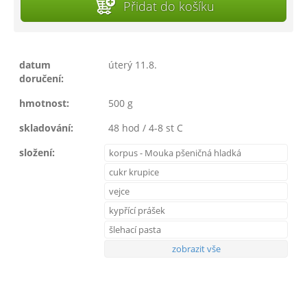
Přidat do košíku
datum
úterý 11.8.
doručení:
hmotnost:
500 g
skladování:
48 hod / 4-8 st C
složení:
korpus - Mouka pšeničná hladká
cukr krupice
vejce
kypřící prášek
šlehací pasta
zobrazit vše