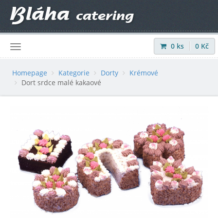
0
ks
0
Kč
Přihlásit
|
Registrovat
Homepage
Kategorie
Dorty
Krémové
Dort srdce malé kakaové