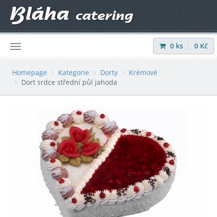
0
ks
0
Kč
Přihlásit
|
Registrovat
Homepage
Kategorie
Dorty
Krémové
Dort srdce střední půl jahoda