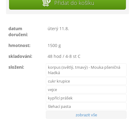
Přidat do košíku
datum
úterý 11.8.
doručení:
hmotnost:
1500 g
skladování:
48 hod / 4-8 st C
složení:
korpus (světlý, tmavý) - Mouka pšeničná
hladká
cukr krupice
vejce
kypřící prášek
šlehací pasta
zobrazit vše