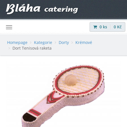
0
ks
0
Kč
Přihlásit
|
Registrovat
Homepage
Kategorie
Dorty
Krémové
Dort Tenisová raketa