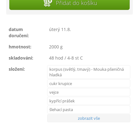
Přidat do košíku
datum
úterý 11.8.
doručení:
hmotnost:
2000 g
skladování:
48 hod / 4-8 st C
složení:
korpus (světlý, tmavý) - Mouka pšeničná
hladká
cukr krupice
vejce
kypřící prášek
šlehací pasta
zobrazit vše